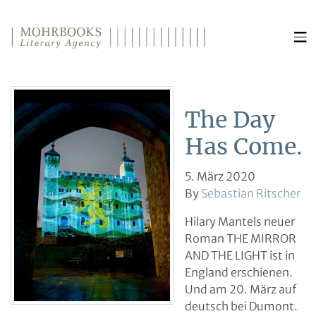
Direkt zum Inhalt wechseln
The Day
Has Come.
5. März 2020
By
Sebastian Ritscher
Hilary Mantels neuer
Roman THE MIRROR
AND THE LIGHT ist in
England erschienen.
Und am 20. März auf
deutsch bei Dumont.