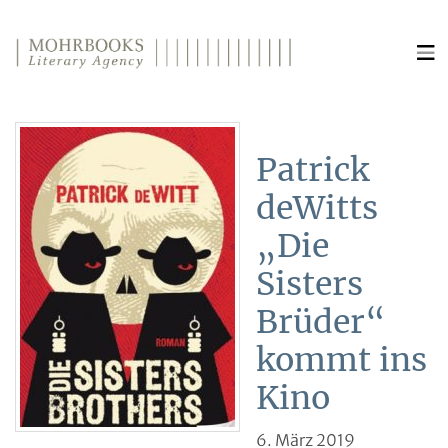
Direkt zum Inhalt wechseln
Patrick
deWitts
„Die
Sisters
Brüder“
kommt ins
Kino
6. März 2019