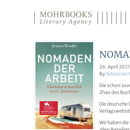
Direkt zum Inhalt wechseln
NOMAD
26. April 2021
By
Sebastian 
Die schon zuv
Zhao des Buch
Die deutsche 
Verlagswebsit
Wir haben die
allen Beteilig