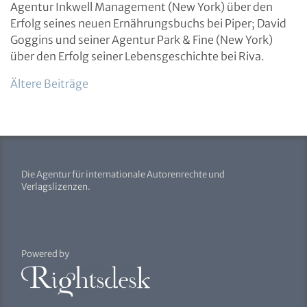
Agentur Inkwell Management (New York) über den
Erfolg seines neuen Ernährungsbuchs bei Piper; David
Goggins und seiner Agentur Park & Fine (New York)
über den Erfolg seiner Lebensgeschichte bei Riva.
Beitragsnavigation
Ältere Beiträge
Die Agentur für internationale Autorenrechte und
Verlagslizenzen.
Powered by