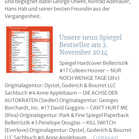
und begegnet dabei George Orwell, Konrad Adenauer,
Hans Hab und seiner besten Freundin aus der
Vergangenheit.
Unsere neun Spiegel
Bestseller am 2.
November 2024
Spiegel Hardcover Belletristik
#17 Colleen Hoover – NUR
NOCH WENIGE TAGE (dtv)
Originalagentur: Dystel, Goderich & Bourret LLC
Sachbuch #4 Anne Applebaum – DIE ACHSE DER
AUTOKRATEN (Siedler) Originalagentur: Georges
Borchardt, Inc. #17 David Goggins – CAN’T HURT ME
(Riva) Originalagentur: Park & Fine Spiegel Paperback
Belletristik #3 Penelope Douglas – KILL SWITCH
(Everlove) Originalagentur: Dystel, Goderich & Bourret
LLC Sachbuch #6 Anne Applebaum …
Continued