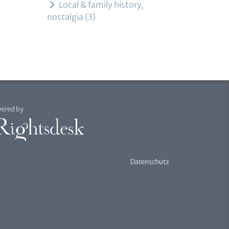
Local & family history,
nostalgia
3
ered by
Datenschutz