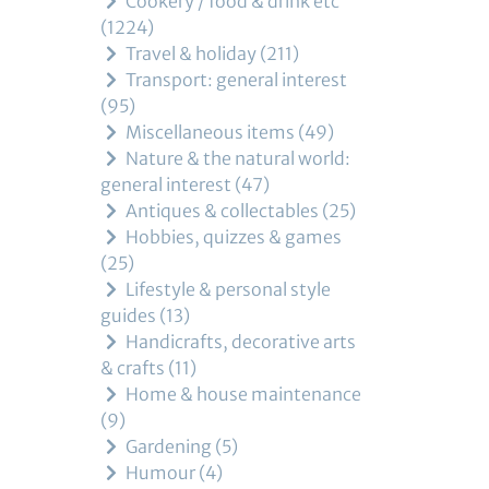
Cookery / food & drink etc
1224
Travel & holiday
211
Transport: general interest
95
Miscellaneous items
49
Nature & the natural world:
general interest
47
Antiques & collectables
25
Hobbies, quizzes & games
25
Lifestyle & personal style
guides
13
Handicrafts, decorative arts
& crafts
11
Home & house maintenance
9
Gardening
5
Humour
4