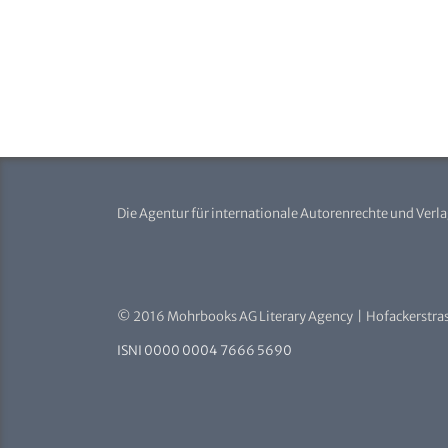
Die Agentur für internationale Autorenrechte und Verl
© 2016 Mohrbooks AG Literary Agency | Hofackerstras
ISNI 0000 0004 7666 5690