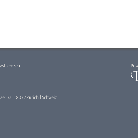
agslizenzen.
Pow
se 13a | 8032 Zürich | Schweiz