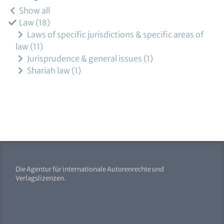
Show all
Law
18
Laws of specific jurisdictions & specific areas of
law
11
Jurisprudence & general issues
1
Shariah law
1
Die Agentur für internationale Autorenrechte und
Verlagslizenzen.