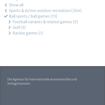
Show all
Sports & Active outdoor recreation
266
Ball sports / ball games
15
Football variants & related games
5
Golf
5
Racket games
1
Die Agentur für internationale Autorenrechte und
Verlagslizenzen.