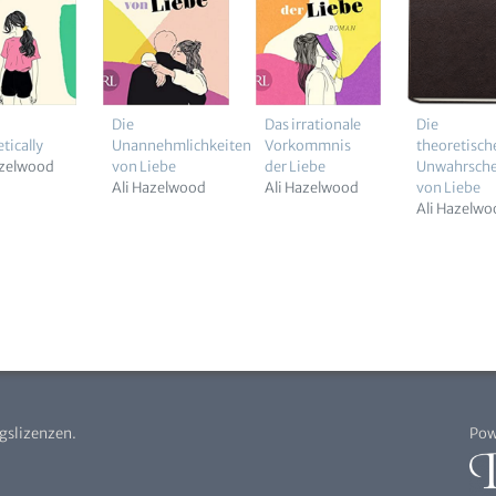
Die
Das irrationale
Die
tically
Unannehmlichkeiten
Vorkommnis
theoretisch
azelwood
von Liebe
der Liebe
Unwahrschei
Ali Hazelwood
Ali Hazelwood
von Liebe
Ali Hazelw
agslizenzen.
Pow