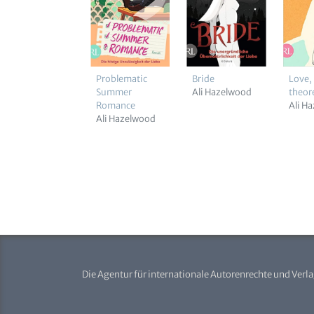
Problematic
Bride
Love,
Summer
Ali Hazelwood
theore
Romance
Ali H
Ali Hazelwood
Die Agentur für internationale Autorenrechte und Verl