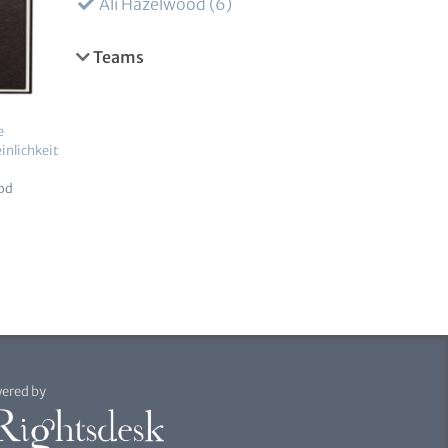
Ali Hazelwood
6
Teams
e
nlichkeit
ood
ered by