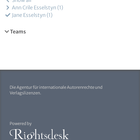
Show all
Ann Crile Esselstyn
1
Jane Esselstyn
1
Teams
Die Agentur für internationale Autorenrechte und
Verlagslizenzen.
Powered by