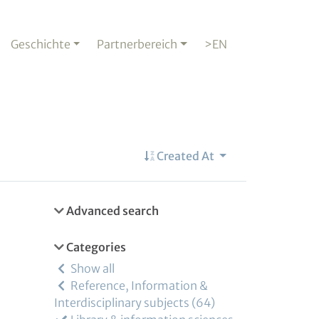
Geschichte
Partnerbereich
>EN
Created At
Advanced search
Categories
Show all
Reference, Information &
Interdisciplinary subjects
64