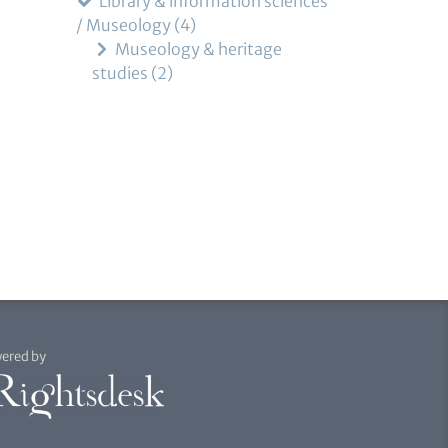
Library & information sciences
/ Museology
4
Museology & heritage
studies
2
ered by