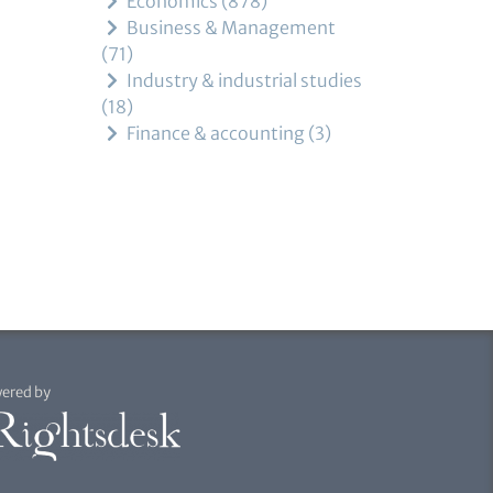
Economics
878
Business & Management
71
Industry & industrial studies
18
Finance & accounting
3
ered by