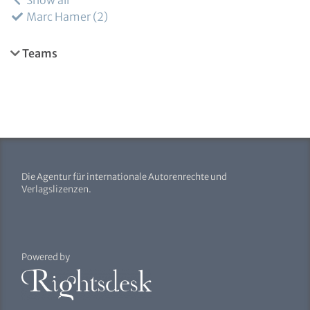
Show all
Marc Hamer
2
Teams
Die Agentur für internationale Autorenrechte und
Verlagslizenzen.
Powered by