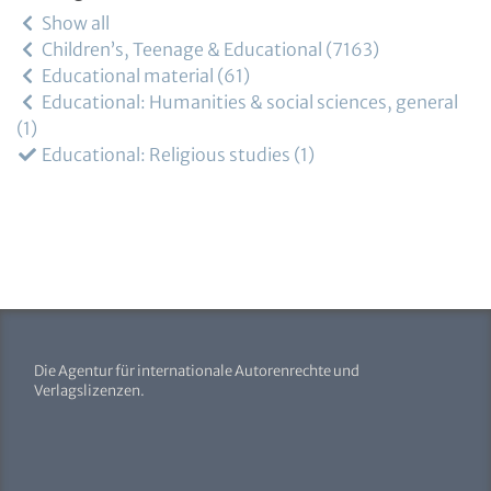
Show all
Children’s, Teenage & Educational
7163
Educational material
61
Educational: Humanities & social sciences, general
1
Educational: Religious studies
1
Die Agentur für internationale Autorenrechte und
Verlagslizenzen.