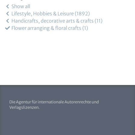
Show all
Lifestyle, Hobbies & Leisure
1892
Handicrafts, decorative arts & crafts
11
Flower arranging & floral crafts
1
Die Agentur für internationale Autorenrechte und
Verlagslizenzen.