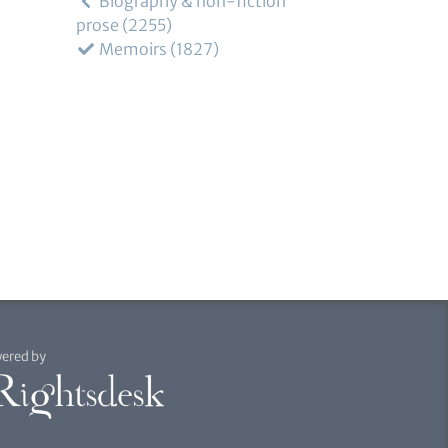
Biography & non-fiction
prose
2255
Memoirs
1827
ered by