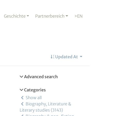
Geschichte
Partnerbereich
>EN
Updated At
Advanced search
Categories
Show all
Biography, Literature &
Literary studies
3143