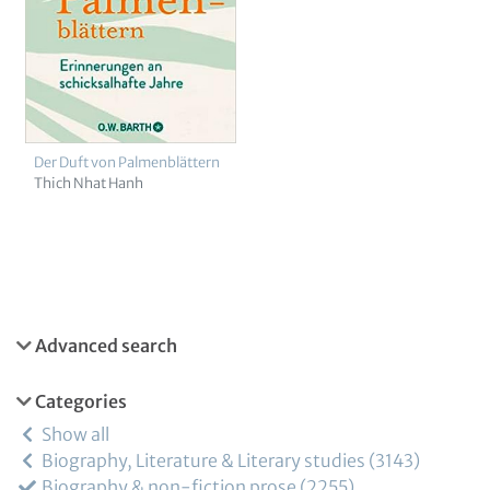
Der Duft von Palmenblättern
Thich Nhat Hanh
Advanced search
Categories
Show all
Biography, Literature & Literary studies
3143
Biography & non-fiction prose
2255