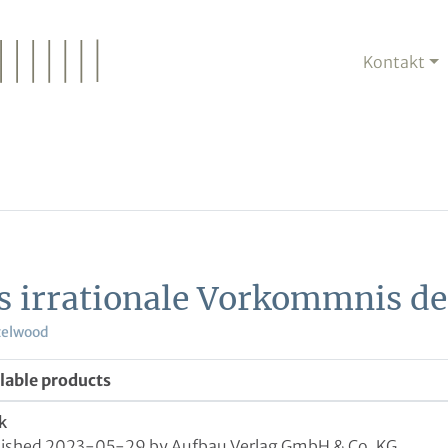
Kontakt
s irrationale Vorkommnis de
zelwood
lable products
k
lished 2023-05-29 by Aufbau Verlag GmbH & Co. KG