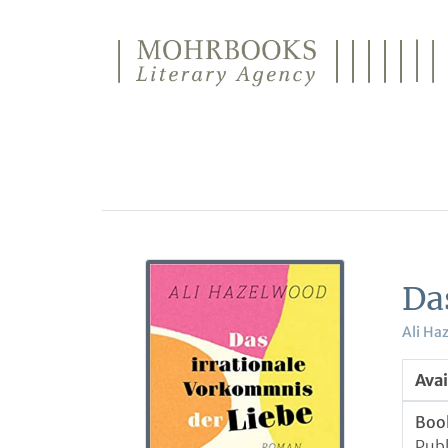
Direkt zum Inhalt wechseln
Da
Ali Ha
Avai
Boo
Pub