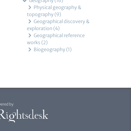
Geography
16
Physical geography &
topography
9
Geographical discovery &
exploration
4
Geographical reference
works
2
Biogeography
1
ered by