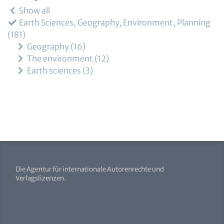
Show all
Earth Sciences, Geography, Environment, Planning
181
Geography
16
The environment
12
Earth sciences
3
Die Agentur für internationale Autorenrechte und
Verlagslizenzen.