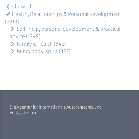
Show all
Health, Relationships & Personal development
2313
Self-help, personal development & practical
advice
1348
Family & health
546
Mind, body, spirit
333
Die Agentur für internationale Autorenrechte und
Verlagslizenzen.