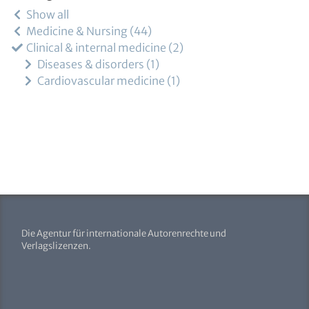
Show all
Medicine & Nursing
44
Clinical & internal medicine
2
Diseases & disorders
1
Cardiovascular medicine
1
Die Agentur für internationale Autorenrechte und
Verlagslizenzen.