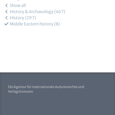
Show all
History & Archaeology
467
History
297
Middle Eastern history
8
Die Agentur für internationale Autorenrechte und
Verlagslizenzen.