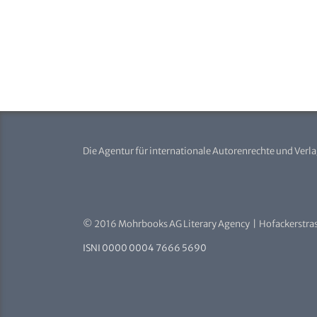
Die Agentur für internationale Autorenrechte und Verl
© 2016 Mohrbooks AG Literary Agency | Hofackerstras
ISNI 0000 0004 7666 5690