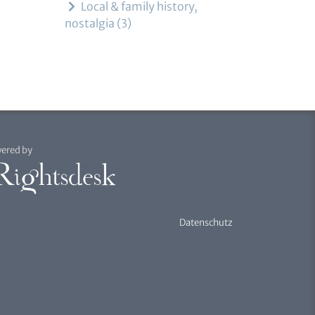
Local & family history,
nostalgia
3
ered by
Datenschutz