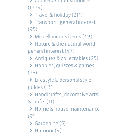
Cookery / food & drink etc
1224
Travel & holiday
211
Transport: general interest
95
Miscellaneous items
49
Nature & the natural world:
general interest
47
Antiques & collectables
25
Hobbies, quizzes & games
25
Lifestyle & personal style
guides
13
Handicrafts, decorative arts
& crafts
11
Home & house maintenance
9
Gardening
5
Humour
4