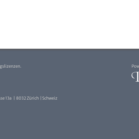
agslizenzen.
Pow
se 13a | 8032 Zürich | Schweiz