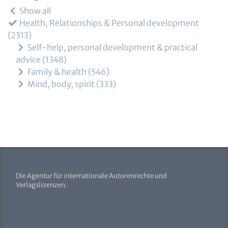
Show all
Health, Relationships & Personal development
2313
Self-help, personal development & practical
advice
1348
Family & health
546
Mind, body, spirit
333
Die Agentur für internationale Autorenrechte und
Verlagslizenzen.