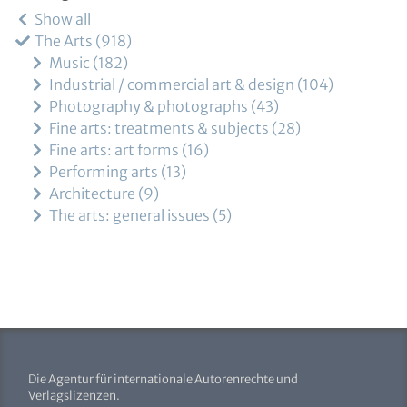
Show all
The Arts
918
Music
182
Industrial / commercial art & design
104
Photography & photographs
43
Fine arts: treatments & subjects
28
Fine arts: art forms
16
Performing arts
13
Architecture
9
The arts: general issues
5
Die Agentur für internationale Autorenrechte und
Verlagslizenzen.