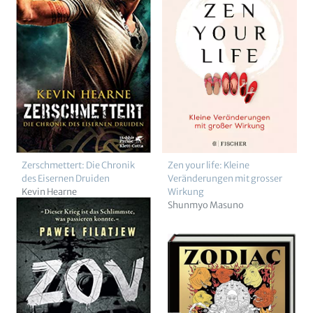
Zerschmettert: Die Chronik
Zen your life: Kleine
des Eisernen Druiden
Veränderungen mit grosser
Kevin Hearne
Wirkung
Shunmyo Masuno