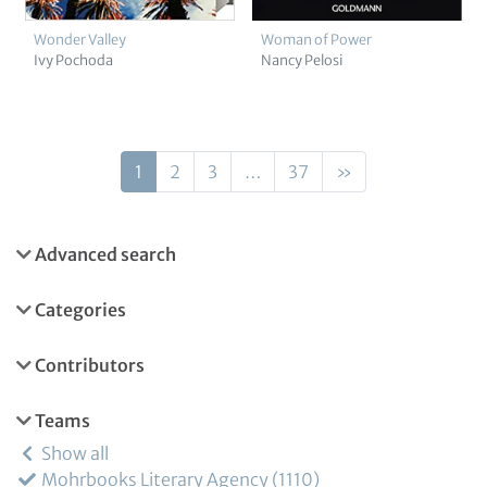
Wonder Valley
Woman of Power
Ivy Pochoda
Nancy Pelosi
1
2
3
…
37
»
Advanced search
Categories
Contributors
Teams
Show all
Mohrbooks Literary Agency
1110