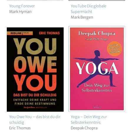
Young Forever
YouTube Die globale
Mark Hyman
Supermacht
Mark Bergen
You Owe You – das bist du dir
Yoga – Dein Weg zur
schuldig
Selbsterkenntnis
Eric Thomas
Deepak Chopra