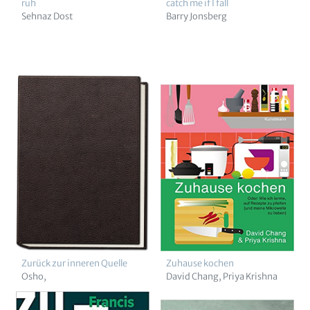
ruh
catch me if I fall
Sehnaz Dost
Barry Jonsberg
Zurück zur inneren Quelle
Zuhause kochen
Osho,
David Chang
Priya Krishna