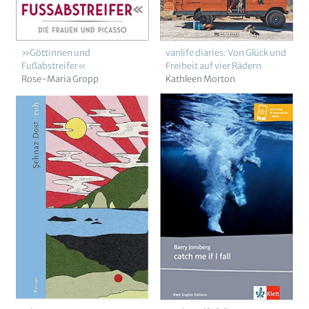
»Göttinnen und
vanlife diaries: Von Glück und
Fußabstreifer«
Freiheit auf vier Rädern
Rose-Maria Gropp
Kathleen Morton