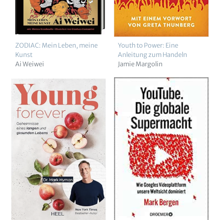
ZODIAC: Mein Leben, meine
Youth to Power: Eine
Kunst
Anleitung zum Handeln
Ai Weiwei
Jamie Margolin