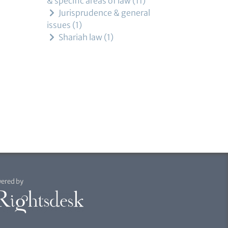
& specific areas of law
11
Jurisprudence & general
issues
1
Shariah law
1
ered by