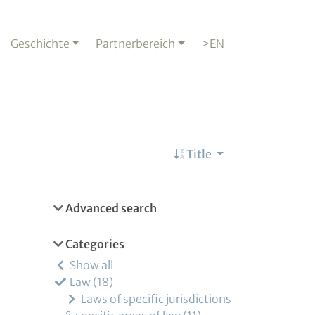
Geschichte
Partnerbereich
>EN
Title
Advanced search
Categories
Show all
Law
18
Laws of specific jurisdictions