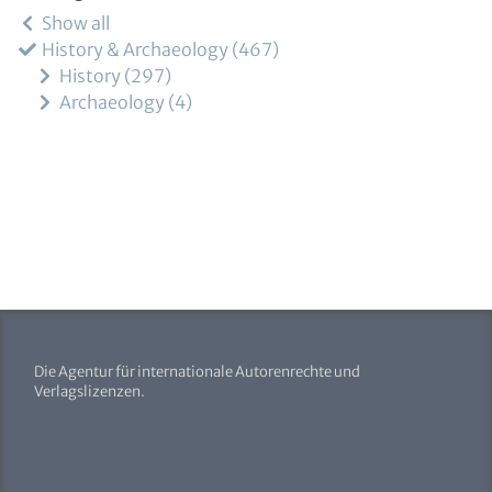
Show all
History & Archaeology
467
History
297
Archaeology
4
Die Agentur für internationale Autorenrechte und
Verlagslizenzen.