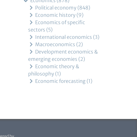
Economics
878
Political economy
848
Economic history
9
Economics of specific
sectors
5
International economics
3
Macroeconomics
2
Development economics &
emerging economies
2
Economic theory &
philosophy
1
Economic forecasting
1
ered by