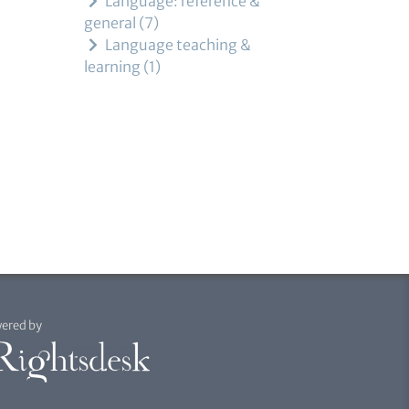
Language: reference &
general
7
Language teaching &
learning
1
ered by