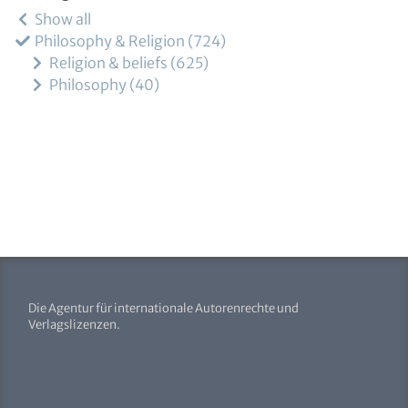
Show all
Philosophy & Religion
724
Religion & beliefs
625
Philosophy
40
Die Agentur für internationale Autorenrechte und
Verlagslizenzen.