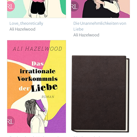
Love, theoretically
Die Unannehmlichkeiten von
Ali Hazelwood
Liebe
Ali Hazelwood