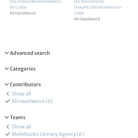
Das irrationale Vorkommnis
Die theoretische
der Liebe
Unwahrscheinlichkeit von
Ali Hazelwood
Liebe
Ali Hazelwood
Advanced search
Categories
Contributors
Show all
Ali Hazelwood
6
Teams
Show all
Mohrbooks Literary Agency
6