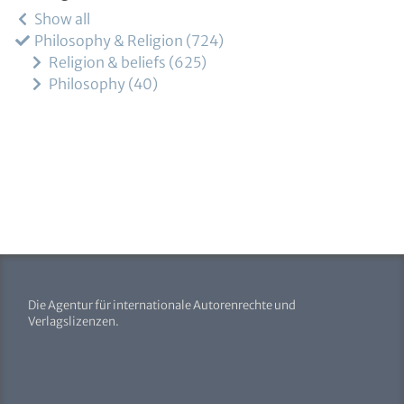
Show all
Philosophy & Religion
724
Religion & beliefs
625
Philosophy
40
Die Agentur für internationale Autorenrechte und
Verlagslizenzen.