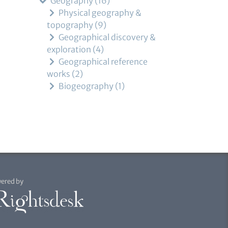
Geography
16
Physical geography &
topography
9
Geographical discovery &
exploration
4
Geographical reference
works
2
Biogeography
1
ered by