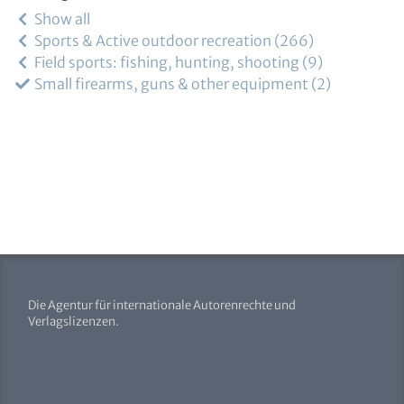
Show all
Sports & Active outdoor recreation
266
Field sports: fishing, hunting, shooting
9
Small firearms, guns & other equipment
2
Die Agentur für internationale Autorenrechte und
Verlagslizenzen.