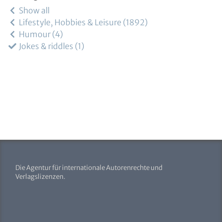
Show all
Lifestyle, Hobbies & Leisure
1892
Humour
4
Jokes & riddles
1
Die Agentur für internationale Autorenrechte und
Verlagslizenzen.