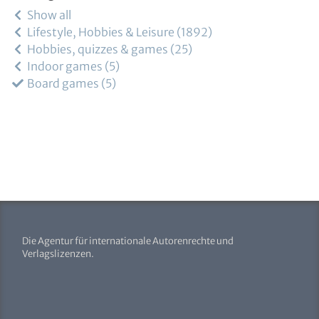
Show all
Lifestyle, Hobbies & Leisure
1892
Hobbies, quizzes & games
25
Indoor games
5
Board games
5
Die Agentur für internationale Autorenrechte und
Verlagslizenzen.