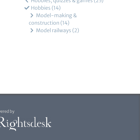
Hobbies, quizzes & games
25
Hobbies
14
Model-making &
construction
14
Model railways
2
ered by