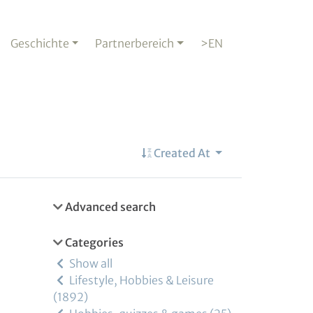
Geschichte
Partnerbereich
>EN
Created At
Advanced search
Categories
Show all
Lifestyle, Hobbies & Leisure
1892