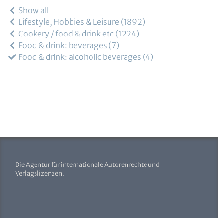
Show all
Lifestyle, Hobbies & Leisure
1892
Cookery / food & drink etc
1224
Food & drink: beverages
7
Food & drink: alcoholic beverages
4
Die Agentur für internationale Autorenrechte und
Verlagslizenzen.