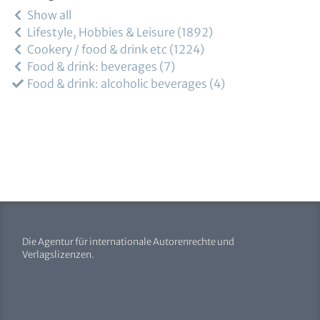
Show all
Lifestyle, Hobbies & Leisure
1892
Cookery / food & drink etc
1224
Food & drink: beverages
7
Food & drink: alcoholic beverages
4
Die Agentur für internationale Autorenrechte und
Verlagslizenzen.