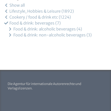
Show all
Lifestyle, Hobbies & Leisure
1892
Cookery / food & drink etc
1224
Food & drink: beverages
7
Food & drink: alcoholic beverages
4
Food & drink: non-alcoholic beverages
3
Die Agentur für internationale Autorenrechte und
Verlagslizenzen.