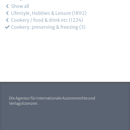
Show all
Lifestyle, Hobbies & Leisure
1892
Cookery / food & drink etc
1224
Cookery: preserving & freezing
3
Die Agentur für internationale Autorenrechte und
Verlagslizenzen.