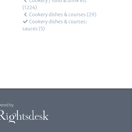
Cookery / food & drink etc
1224
Cookery dishes & courses
29
Cookery dishes & courses:
sauces
5
ered by