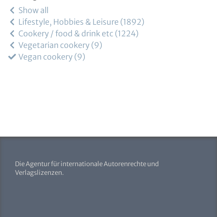
Show all
Lifestyle, Hobbies & Leisure
1892
Cookery / food & drink etc
1224
Vegetarian cookery
9
Vegan cookery
9
Die Agentur für internationale Autorenrechte und
Verlagslizenzen.