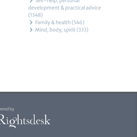
Self-help, personal
development & practical advice
1348
Family & health
546
Mind, body, spirit
333
ered by