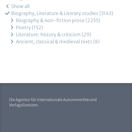
Show all
Biography, Literature & Literary studies
3143
Biography & non-fiction prose
2255
Poetry
152
Literature: history & criticism
29
Ancient, classical & medieval texts
8
Die Agentur für internationale Autorenrechte und
Verlagslizenzen.