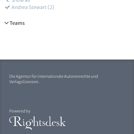
Show all
Andrea Stewart
2
Teams
Die Agentur für internationale Autorenrechte und
Verlagslizenzen.
Powered by