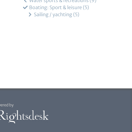
Water sports & recreations
9
Boating: Sport & leisure
5
Sailing / yachting
5
ered by