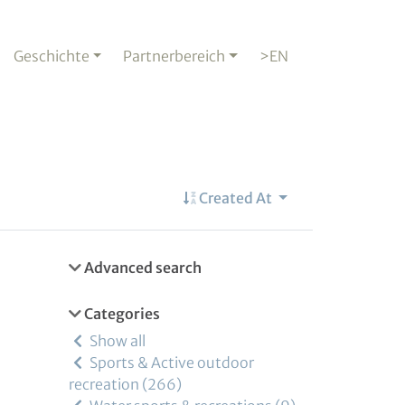
Geschichte
Partnerbereich
>EN
Created At
Advanced search
Categories
Show all
Sports & Active outdoor
recreation
266