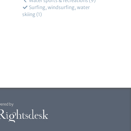
Water sports & recreations
9
Surfing, windsurfing, water
skiing
1
ered by