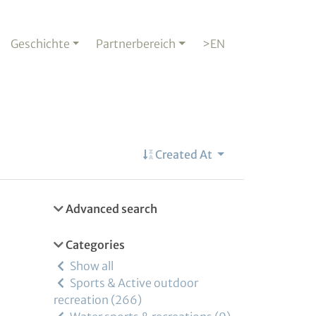
Geschichte
Partnerbereich
>EN
Created At
Advanced search
Categories
Show all
Sports & Active outdoor
recreation
266