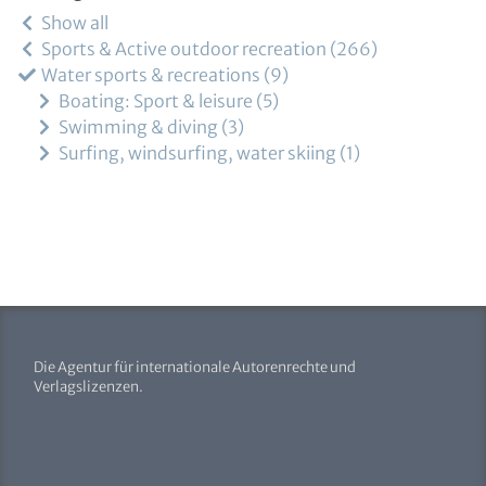
Show all
Sports & Active outdoor recreation
266
Water sports & recreations
9
Boating: Sport & leisure
5
Swimming & diving
3
Surfing, windsurfing, water skiing
1
Die Agentur für internationale Autorenrechte und
Verlagslizenzen.